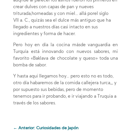
auqnue al parecer los asirios fueron los primeros en
crear dulves con capas de pan y nueves
triturada,horneadas y con miel… allá porel siglo
VII a. C., quizás sea el dulce más antiguo que ha
llegado a nuestros días casi intacto en sus
ingredientes y forma de hacer.
Pero hoy en día la cocina másde vanguardia en
Turquía está innovando con nuevos sabores, mi
favorito «Baklava de chocolate y queso» toda una
bomba de sabor.
Y hasta aqui llegamos hoy… pero esto no es todo,
otro día habaremos de la comida callejera turca,,, y
por supuesto sus bebidas, pero de momento
tenemos para ir probando, e ir viajando a Truquia a
través de los sabores.
←
Anterior: Curiosidades de Japón