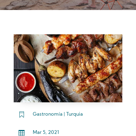

Gastronomía
|
Turquia

Mar 5, 2021