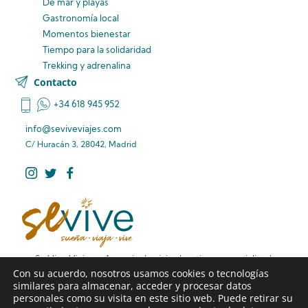
De mar y playas
Gastronomía local
Momentos bienestar
Tiempo para la solidaridad
Trekking y adrenalina
Contacto
+34 618 945 952
info@seviveviajes.com
C/ Huracán 3, 28042, Madrid
Se Vive Viajes – Agencia de viajes boutique especializada
Con su acuerdo, nosotros usamos cookies o tecnologías
en rutas de viaje diferentes, viajes familiares premium y
similares para almacenar, acceder y procesar datos
viajes de larga distancia sin preocupaciones.
personales como su visita en este sitio web. Puede retirar su