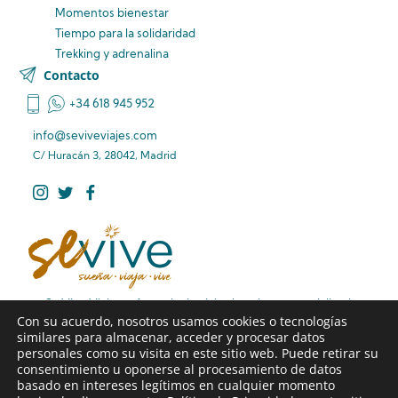
Momentos bienestar
Tiempo para la solidaridad
Trekking y adrenalina
Contacto
+34 618 945 952
info@seviveviajes.com
C/ Huracán 3, 28042, Madrid
Se Vive Viajes – Agencia de viajes boutique especializada
Con su acuerdo, nosotros usamos cookies o tecnologías
en rutas de viaje diferentes, viajes familiares premium y
similares para almacenar, acceder y procesar datos
viajes de larga distancia sin preocupaciones.
personales como su visita en este sitio web. Puede retirar su
consentimiento u oponerse al procesamiento de datos
basado en intereses legítimos en cualquier momento
Web diseñada por Alcandora Publicidad