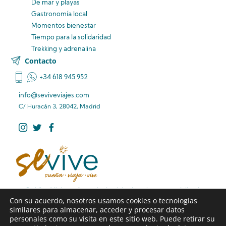
De mar y playas
Gastronomía local
Momentos bienestar
Tiempo para la solidaridad
Trekking y adrenalina
Contacto
+34 618 945 952
info@seviveviajes.com
C/ Huracán 3, 28042, Madrid
Se Vive Viajes – Agencia de viajes boutique especializada
Con su acuerdo, nosotros usamos cookies o tecnologías
en rutas de viaje diferentes, viajes familiares premium y
similares para almacenar, acceder y procesar datos
viajes de larga distancia sin preocupaciones.
personales como su visita en este sitio web. Puede retirar su