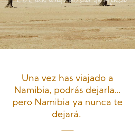
El Edén árido al sur de África
Trekking y adrenalina
Una vez has viajado a
Namibia, podrás dejarla…
Convivencia con etnias locales
pero Namibia ya nunca te
Dormir en alojamientos únicos
dejará.