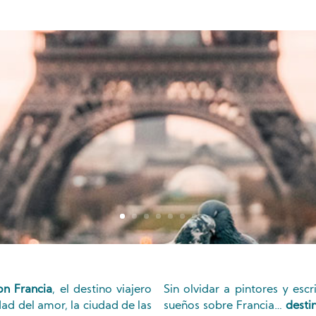
on Francia
, el destino viajero
Sin olvidar a pintores y esc
udad del amor, la ciudad de las
sueños sobre Francia…
desti