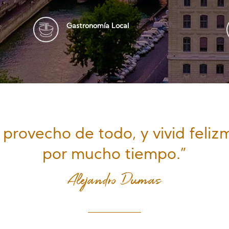
Gastronomía Local
 provecho de todo, y vivid feliz
por mucho tiempo.”
Alejandro Dumas