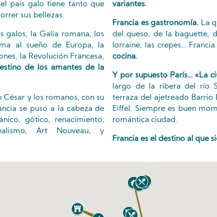
, el país galo tiene tanto que
variantes.
orrer sus bellezas.
Francia es gastronomía.
La qu
s galos, la Galia romana, los
del queso, de la baguette, d
ma al sueño de Europa, la
lorraine, las crepes… Francia
ones, la Revolución Francesa,
cocina.
estino de los amantes de la
Y por supuesto París… «La c
largo de la ribera del río
o César y los romanos, con su
terraza del ajetreado Barrio 
rancia se puso a la cabeza de
Eiffel. Siempre es buen mo
ánico, gótico, renacimiento,
romántica ciudad.
rrealismo, Art Nouveau, y
Francia es el destino al que s