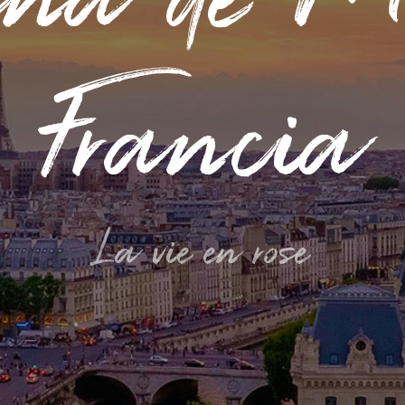
na de M
Francia
La vie en rose