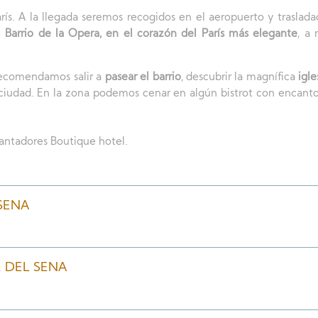
rís. A la llegada seremos recogidos en el aeropuerto y traslad
l Barrio de la Opera, en el corazón del París más elegante
, a
ecomendamos salir a
pasear el barrio
, descubrir la magnífica
igle
a ciudad. En la zona podemos cenar en algún bistrot con encanto
antadores Boutique hotel.
 SENA
TE DEL SENA