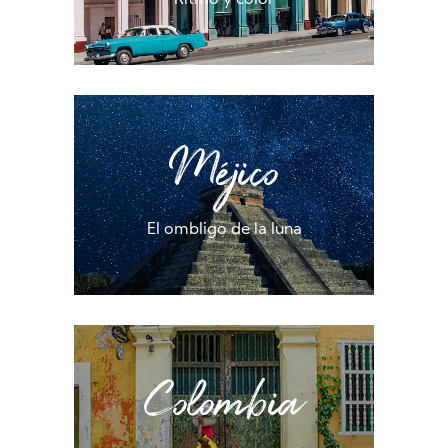
Ritmo y color
Méjico
El ombligo de la luna
Colombia