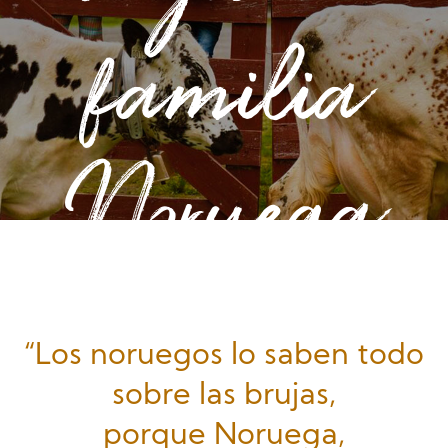
familia
Noruega
El camino del Norte
“Los noruegos lo saben todo
sobre las brujas,
porque Noruega,