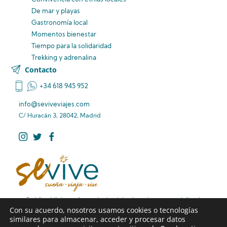
De mar y playas
Gastronomía local
Momentos bienestar
Tiempo para la solidaridad
Trekking y adrenalina
Contacto
+34 618 945 952
info@seviveviajes.com
C/ Huracán 3, 28042, Madrid
Se Vive Viajes – Agencia de viajes boutique especializada
Con su acuerdo, nosotros usamos cookies o tecnologías
en rutas de viaje diferentes, viajes familiares premium y
similares para almacenar, acceder y procesar datos
viajes de larga distancia sin preocupaciones.