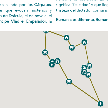
do a lado por
los Cárpatos
,
significa “felicidad” y que lle
es que evocan misterios y
tristeza del dictador comuni
ra de Drácula,
el de novela, el
Rumania es diferente, Rumani
rincipe Vlad el Empalador,
la