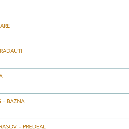
MARE
 RADAUTI
A
S - BAZNA
 BRASOV - PREDEAL