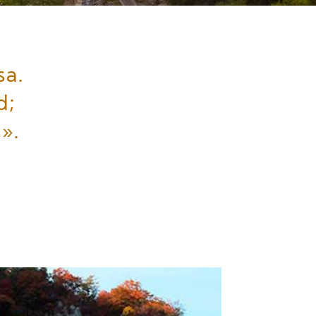
sa.
d;
s».