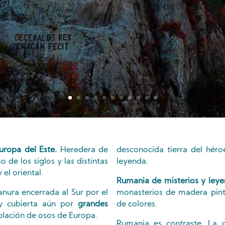
uropa del Este.
Heredera de
desconocida tierra del héroe
 de los siglos y las distintas
leyenda.
el oriental.
Rumania de misterios y ley
nura encerrada al Sur por el
monasterios de madera pint
 cubierta aún por
grandes
de colores.
lación de osos de Europa.
Rumania es contraste. La d