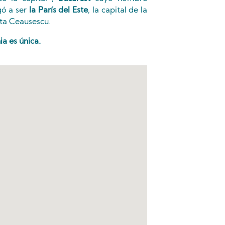
gó a ser
la París del Este
, la capital de la
sta Ceausescu.
a es única.