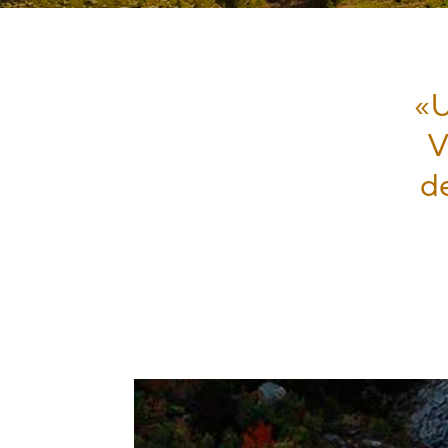
«U
V
de