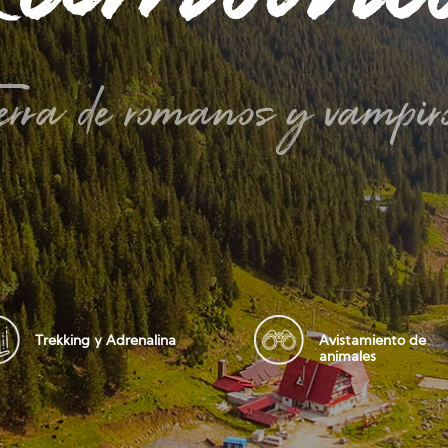
ierra de romanos y vampir
Trekking y Adrenalina
Avistamiento de
animales