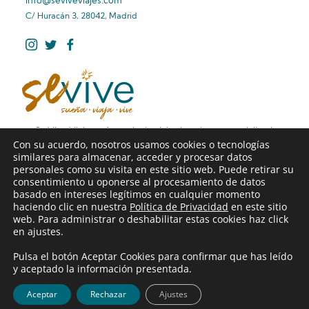
info@seviveviajes.com
C/ Huracán 3, 28042, Madrid
Se Vive Viajes – Agencia de viajes boutique especializada
Con su acuerdo, nosotros usamos cookies o tecnologías
en rutas de viaje diferentes, viajes familiares premium y
similares para almacenar, acceder y procesar datos
viajes de larga distancia sin preocupaciones.
personales como su visita en este sitio web. Puede retirar su
consentimiento u oponerse al procesamiento de datos
basado en intereses legítimos en cualquier momento
Web diseñada por Alcandora Publicidad
haciendo clic en nuestra
Política de Privacidad
en este sitio
web. Para administrar o deshabilitar estas cookies haz click
Aviso legal
en ajustes.
Condiciones generales de Contratación
Pulsa el botón Aceptar Cookies para confirmar que has leído
Política de Cookies
y aceptado la información presentada.
Política de Privacidad
© Sevive Sueña Viaja Vive CICMA 4131
Aceptar
Rechazar
Ajustes