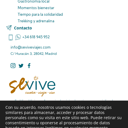
Gastronomía local
Momentos bienestar
Tiempo para la solidaridad
Trekking y adrenalina
Contacto
+34 618 945 952
info@seviveviajes.com
C/ Huracán 3, 28042, Madrid
Se Vive Viajes – Agencia de viajes boutique especializada
Con su acuerdo, nosotros usamos cookies o tecnologías
en rutas de viaje diferentes, viajes familiares premium y
similares para almacenar, acceder y procesar datos
viajes de larga distancia sin preocupaciones.
personales como su visita en este sitio web. Puede retirar su
consentimiento u oponerse al procesamiento de datos
basado en intereses legítimos en cualquier momento