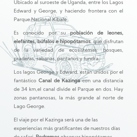
Ubicado al suroeste de Uganda, entre los Lagos
Edward y George, y haciendo frontera con el
Parque Nacional Kibale.
Es conocido por su
población de leones,
elefantes, búfalos e hipopótamos
, que disfrutan
de la variedad de ecosistemas: bosques,
praderas, sabanas, pantanos y tundra.
Los lagos George y Edward, están unidos por el
fantástico
Canal de Kazinga
con una distancia
de 34 km,el canal divide el Parque en dos. Hay
zonas pantanosas, la más grande al norte de
Lago George.
El viaje por el Kazinga será una de las
experiencias más gratificantes de nuestros días