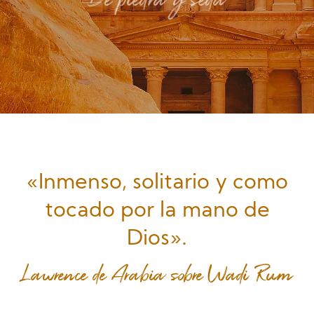
De piedra y seda
Gastronomía
«Inmenso, solitario y como
tocado por la mano de
Trekking y Adrenalina
Dios».
Lawrence de Arabia sobre Wadi Rum
De mar y playas