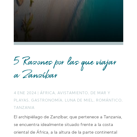
5 Razones por las que viajar
a Zanzíbar
4 ENE 2024
|
ÁFRICA
,
AVISTAMIENTO
,
DE MAR Y
PLAYAS
,
GASTRONOMÍA
,
LUNA DE MIEL
,
ROMÁNTICO
,
TANZANIA
El archipiélago de Zanzíbar, que pertenece a Tanzania,
se encuentra idealmente situado frente a la costa
oriental de África, a la altura de la parte continental