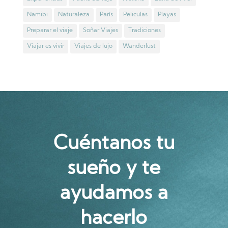
Namibi
Naturaleza
París
Peliculas
Playas
Preparar el viaje
Soñar Viajes
Tradiciones
Viajar es vivir
Viajes de lujo
Wanderlust
Cuéntanos tu
sueño y te
ayudamos a
hacerlo