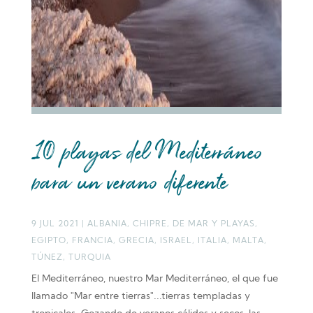
10 playas del Mediterráneo
para un verano diferente
9 JUL 2021
|
ALBANIA
,
CHIPRE
,
DE MAR Y PLAYAS
,
EGIPTO
,
FRANCIA
,
GRECIA
,
ISRAEL
,
ITALIA
,
MALTA
,
TÚNEZ
,
TURQUIA
El Mediterráneo, nuestro Mar Mediterráneo, el que fue
llamado "Mar entre tierras"...tierras templadas y