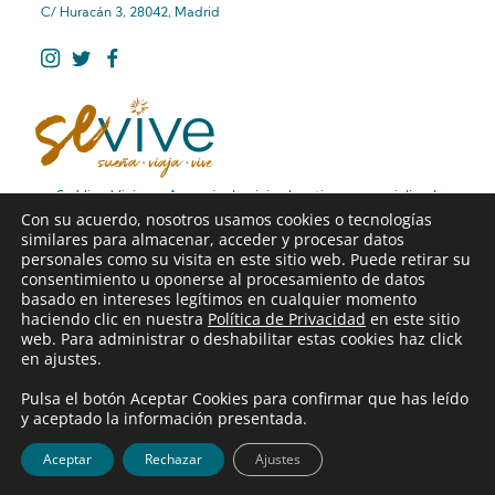
C/ Huracán 3, 28042, Madrid
Se Vive Viajes – Agencia de viajes boutique especializada
Con su acuerdo, nosotros usamos cookies o tecnologías
en rutas de viaje diferentes, viajes familiares premium y
similares para almacenar, acceder y procesar datos
viajes de larga distancia sin preocupaciones.
personales como su visita en este sitio web. Puede retirar su
consentimiento u oponerse al procesamiento de datos
basado en intereses legítimos en cualquier momento
Web diseñada por Alcandora Publicidad
haciendo clic en nuestra
Política de Privacidad
en este sitio
Aviso legal
web. Para administrar o deshabilitar estas cookies haz click
en ajustes.
Condiciones generales de Contratación
Pulsa el botón Aceptar Cookies para confirmar que has leído
Política de Cookies
y aceptado la información presentada.
Política de Privacidad
© Sevive Sueña Viaja Vive CICMA 4131
Aceptar
Rechazar
Ajustes