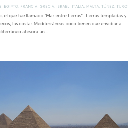
S
,
EGIPTO
,
FRANCIA
,
GRECIA
,
ISRAEL
,
ITALIA
,
MALTA
,
TÚNEZ
,
TURQ
 el que fue llamado "Mar entre tierras"...tierras templadas y
ecos, las costas Mediterráneas poco tienen que envidiar al
diterráneo atesora un...