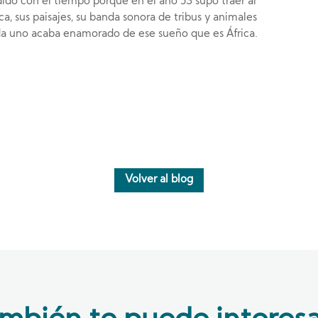
dido con el tiempo porque en el año 53 supo traer al
a, sus paisajes, su banda sonora de tribus y animales
uda uno acaba enamorado de ese sueño que es África.
Volver al blog