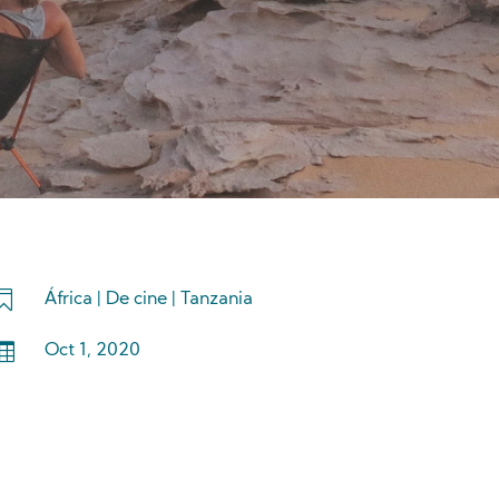

África
|
De cine
|
Tanzania

Oct 1, 2020