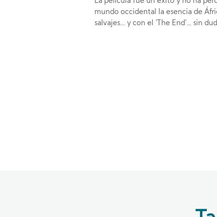
La película fue un éxito y no ha per
mundo occidental la esencia de Áfric
salvajes… y con el ‘The End’… sin d