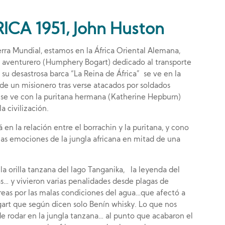
ICA 1951, John Huston
rra Mundial, estamos en la África Oriental Alemana,
n aventurero (Humphery Bogart) dedicado al transporte
 su desastrosa barca “La Reina de África” se ve en la
 de un misionero tras verse atacados por soldados
 se ve con la puritana hermana (Katherine Hepburn)
a civilización.
á en la relación entre el borrachin y la puritana, y cono
 las emociones de la jungla africana en mitad de una
 la orilla tanzana del lago Tanganika, la leyenda del
… y vivieron varias penalidades desde plagas de
rreas por las malas condiciones del agua…que afectó a
ogart que según dicen solo Benín whisky. Lo que nos
de rodar en la jungla tanzana… al punto que acabaron el