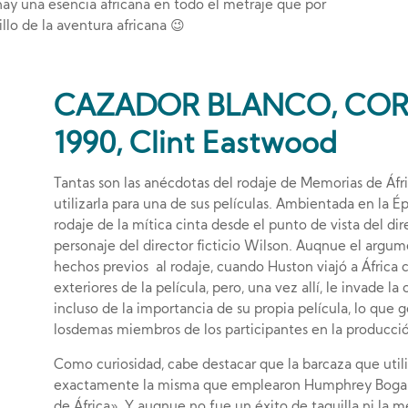
 hay una esencia africana en todo el metraje que por
llo de la aventura africana 😉
CAZADOR BLANCO, CO
1990, Clint Eastwood
Tantas son las anécdotas del rodaje de Memorias de Áfr
utilizarla para una de sus películas. Ambientada en la 
rodaje de la mítica cinta desde el punto de vista del di
personaje del director ficticio Wilson. Auqnue el argum
hechos previos al rodaje, cuando Huston viajó a África c
exteriores de la película, pero, una vez allí, le invade l
incluso de la importancia de su propia película, lo qu
losdemas miembros de los participantes en la producci
Como curiosidad, cabe destacar que la barcaza que util
exactamente la misma que emplearon Humphrey Bogart
de África». Y auqnue no fue un éxito de taquilla ni la 