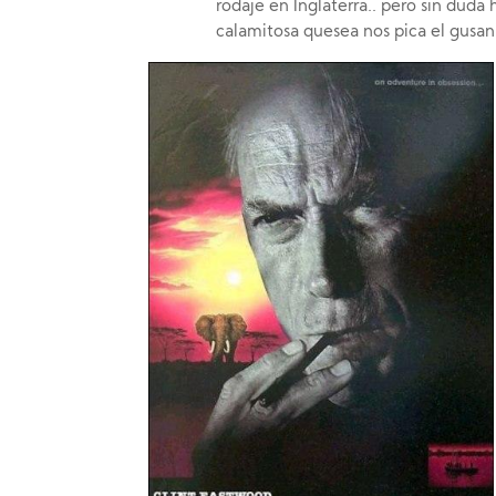
rodaje en Inglaterra.. pero sin duda
calamitosa quesea nos pica el gusani