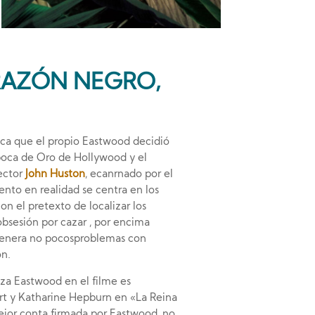
RAZÓN NEGRO,
ica que el propio Eastwood decidió
Época de Oro de Hollywood y el
rector
John Huston
, ecanrnado por el
ento en realidad se centra en los
on el pretexto de localizar los
a obsesión por cazar , por encima
e genera no pocosproblemas con
ón.
iza Eastwood en el filme es
 y Katharine Hepburn en «La Reina
mejor conta firmada por Eastwood, no