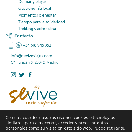
De mar y playas
Gastronomía local
Momentos bienestar
Tiempo para la solidaridad
Trekking y adrenalina
Contacto
+34 618 945 952
info@seviveviajes.com
C/ Huracán 3, 28042, Madrid
Se Vive Viajes – Agencia de viajes boutique especializada
Con su acuerdo, nosotros usamos cookies o tecnologías
en rutas de viaje diferentes, viajes familiares premium y
similares para almacenar, acceder y procesar datos
viajes de larga distancia sin preocupaciones.
personales como su visita en este sitio web. Puede retirar su